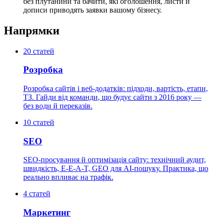
без плутанини та бачити, які оголошення, листи й
дописи приводять заявки вашому бізнесу.
Напрямки
20
статей
Розробка
Розробка сайтів і веб-додатків: підходи, вартість, етапи,
ТЗ. Гайди від команди, що будує сайти з 2016 року —
без води й переказів.
10
статей
SEO
SEO-просування й оптимізація сайту: технічний аудит,
швидкість, E-E-A-T, GEO для AI-пошуку. Практика, що
реально впливає на трафік.
4
статей
Маркетинг