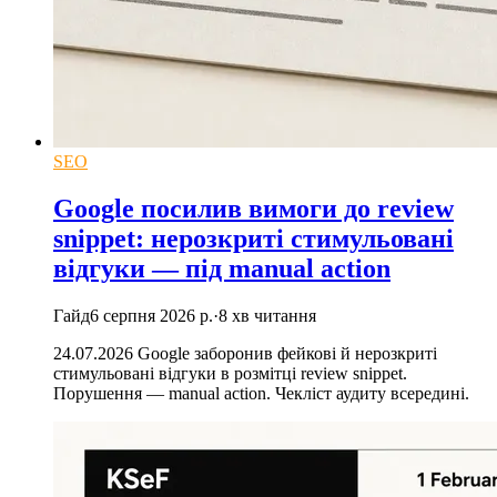
SEO
Google посилив вимоги до review
snippet: нерозкриті стимульовані
відгуки — під manual action
Гайд
6 серпня 2026 р.
·
8
хв читання
24.07.2026 Google заборонив фейкові й нерозкриті
стимульовані відгуки в розмітці review snippet.
Порушення — manual action. Чекліст аудиту всередині.