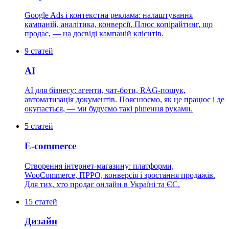
Google Ads і контекстна реклама: налаштування
кампаній, аналітика, конверсії. Плюс копірайтинг, що
продає, — на досвіді кампаній клієнтів.
9
статей
AI
AI для бізнесу: агенти, чат-боти, RAG-пошук,
автоматизація документів. Пояснюємо, як це працює і де
окупається, — ми будуємо такі рішення руками.
5
статей
E-commerce
Створення інтернет-магазину: платформи,
WooCommerce, ПРРО, конверсія і зростання продажів.
Для тих, хто продає онлайн в Україні та ЄС.
15
статей
Дизайн