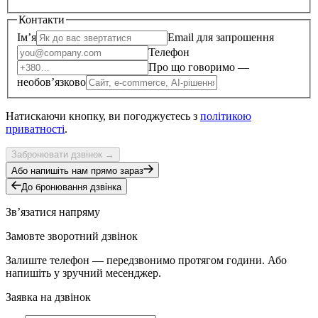
Контакти
Імʼя
Email для запрошення
Телефон
Про що говоримо —
необовʼязково
Натискаючи кнопку, ви погоджуєтесь з
політикою
приватності
.
Забронювати дзвінок
→
Або напишіть нам прямо зараз
До бронювання дзвінка
Звʼязатися напряму
Замовте зворотний дзвінок
Залиште телефон — передзвонимо протягом години. Або
напишіть у зручний месенджер.
Заявка на дзвінок