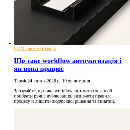
CRM і автоматизація
Що таке workflow автоматизація і
як вона працює
Термін
24 липня 2026 р.
·
10
хв читання
Зрозумійте, що таке workflow автоматизація, щоб
прибрати ручне дублювання, визначити правила
процесу й лишити людям свої рішення та винятки.