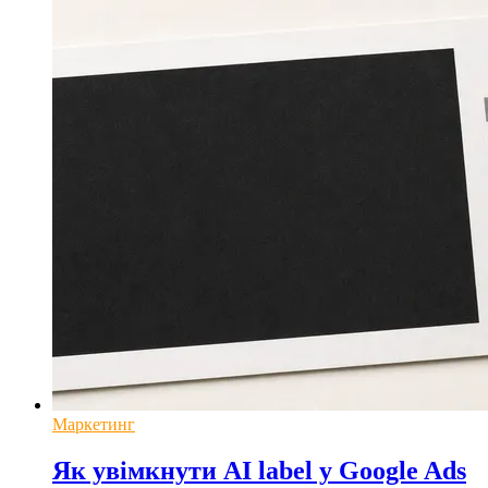
Маркетинг
Як увімкнути AI label у Google Ads