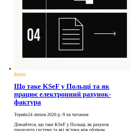
Бізнес
Що таке KSeF у Польщі та як
працює електронний рахунок-
фактура
Термін
24 липня 2026 р.
·
9
хв читання
Дізнайтеся, що таке KSeF у Польщі, як рахунок
проходить систему та які зв’язки між обліком,