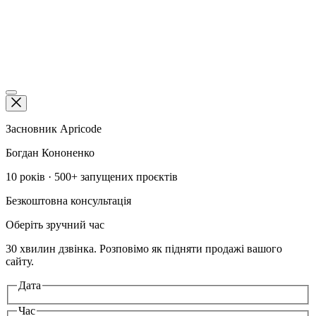
RU
Be
in
f
ig
Засновник Apricode
Богдан Кононенко
10 років · 500+ запущених проєктів
Безкоштовна консультація
Оберіть зручний час
30 хвилин дзвінка. Розповімо як підняти продажі вашого
сайту.
Дата
Час