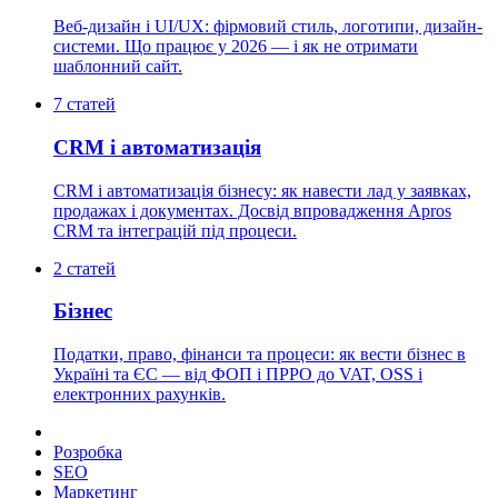
Веб-дизайн і UI/UX: фірмовий стиль, логотипи, дизайн-
системи. Що працює у 2026 — і як не отримати
шаблонний сайт.
7
статей
CRM і автоматизація
CRM і автоматизація бізнесу: як навести лад у заявках,
продажах і документах. Досвід впровадження Apros
CRM та інтеграцій під процеси.
2
статей
Бізнес
Податки, право, фінанси та процеси: як вести бізнес в
Україні та ЄС — від ФОП і ПРРО до VAT, OSS і
електронних рахунків.
Усі
Розробка
SEO
Маркетинг