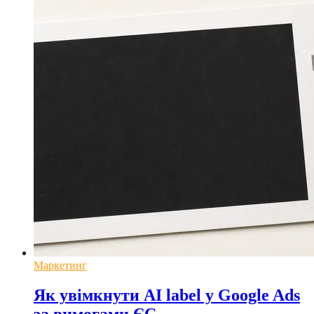
Маркетинг
Як увімкнути AI label у Google Ads
за вимогами ЄС