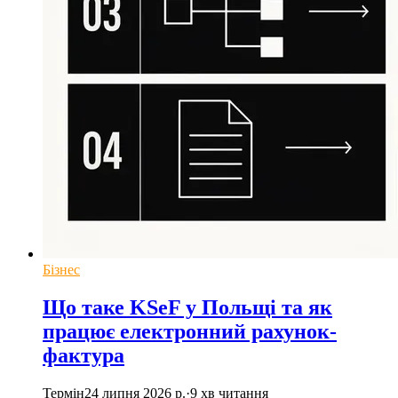
Бізнес
Що таке KSeF у Польщі та як
працює електронний рахунок-
фактура
Термін
24 липня 2026 р.
·
9
хв читання