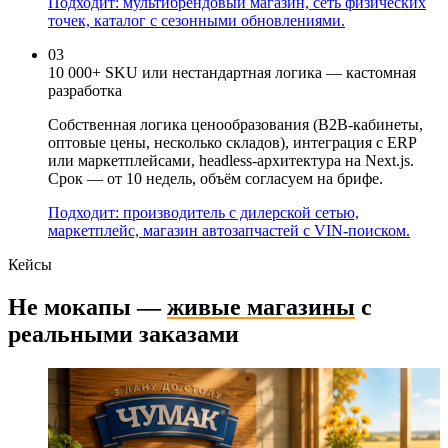
Подходит: мультибрендовый магазин, сеть физических
точек, каталог с сезонными обновлениями.
03
10 000+ SKU или нестандартная логика — кастомная
разработка
Собственная логика ценообразования (B2B-кабинеты,
оптовые цены, несколько складов), интеграция с ERP
или маркетплейсами, headless-архитектура на Next.js.
Срок — от 10 недель, объём согласуем на брифе.
Подходит: производитель с дилерской сетью,
маркетплейс, магазин автозапчастей с VIN-поиском.
Кейсы
Не мокапы —
живые магазины
с
реальными заказами