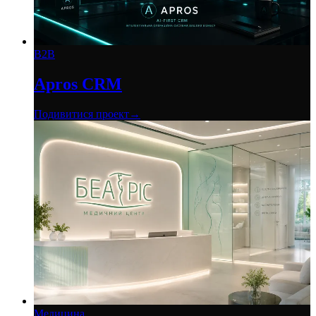
B2B
Apros CRM
Подивитися проект
→
Медицина