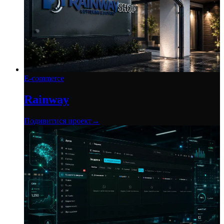
E-commerce
Rainway
Подивитися проект
→