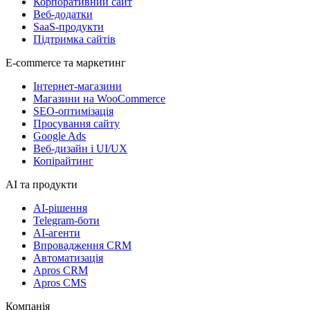
Корпоративний сайт
Веб-додатки
SaaS-продукти
Підтримка сайтів
E-commerce та маркетинг
Інтернет-магазини
Магазини на WooCommerce
SEO-оптимізація
Просування сайту
Google Ads
Веб-дизайн і UI/UX
Копірайтинг
AI та продукти
AI-рішення
Telegram-боти
AI-агенти
Впровадження CRM
Автоматизація
Apros CRM
Apros CMS
Компанія