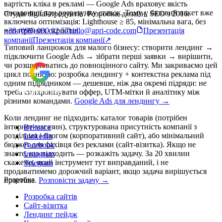
вартість кліка в рекламі — Google Ads враховує якість
посадочної при розрахунку ставок. Тому у базовий пакет вже
Студія digital-продуктів. Розробка, дизайн, SEO з 2016.
включена оптимізація: Lighthouse ≥ 85, мінімальна вага, без
непотрібних скриптів.
+38 (099) 090 02 57
hello@apri-code.com
Презентація
компанії
Презентація компанії
↗
Типовий ланцюжок для малого бізнесу: створити лендинг →
підключити Google Ads → зібрати перші заявки → вирішити,
чи розширюватись до повноцінного сайту. Ми закриваємо цей
цикл повністю: розробка лендингу + контекстна реклама під
одним підрядником — дешевше, ніж два окремі підряди: не
треба синхронізувати оффер, UTM-мітки й аналітику між
різними командами.
Google Ads для лендингу →
Коли лендинг не підходить: каталог товарів (потрібен
інтернет-магазин), структурована присутність компанії з
Behance
розділами і блогом (корпоративний сайт), або мінімальний
LinkedIn
бюджет для фахівця без реклами (сайт-візитка). Якщо не
Facebook
знаєте, що підходить — розкажіть задачу. За 20 хвилин
Instagram
скажемо, який інструмент тут виправданий, і не
Telegram
продаватимемо дорожчий варіант, якщо задача вирішується
Розробка
простіше.
Розповісти задачу →
Розробка сайтів
Сайт-візитка
Лендинг пейдж