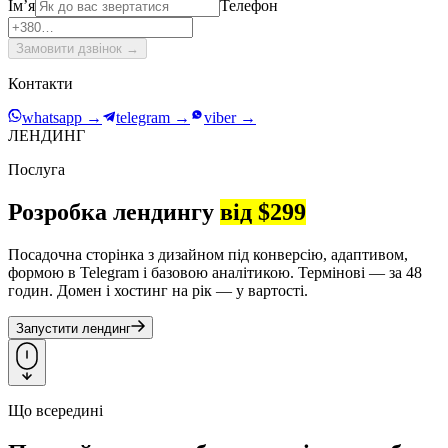
Імʼя
Телефон
Замовити дзвінок
→
Контакти
whatsapp
→
telegram
→
viber
→
ЛЕНДИНГ
Послуга
Розробка лендингу
від $299
Посадочна сторінка з дизайном під конверсію, адаптивом,
формою в Telegram і базовою аналітикою. Термінові — за 48
годин. Домен і хостинг на рік — у вартості.
Запустити лендинг
Що всередині