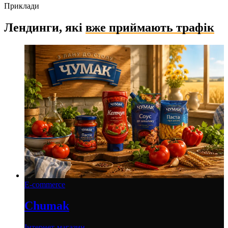
Приклади
Лендинги, які
вже приймають трафік
E-commerce
Chumak
Інтернет-магазин