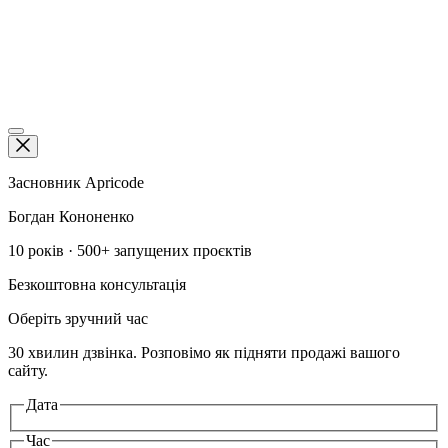
RU
Be
in
f
ig
Засновник Apricode
Богдан Кононенко
10 років · 500+ запущених проєктів
Безкоштовна консультація
Оберіть зручний час
30 хвилин дзвінка. Розповімо як підняти продажі вашого
сайту.
Дата
Час