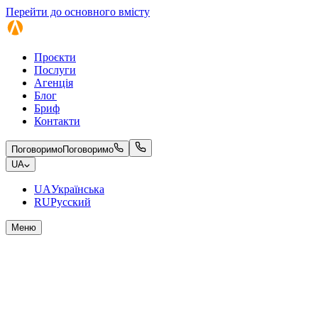
Перейти до основного вмісту
Проєкти
Послуги
Агенція
Блог
Бриф
Контакти
Поговоримо
Поговоримо
UA
UA
Українська
RU
Русский
Меню
MEN