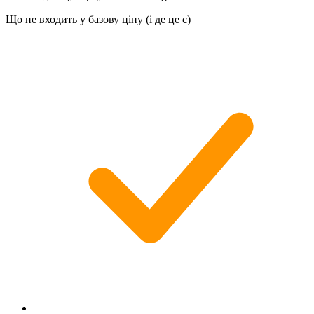
Що не входить у базову ціну (і де це є)