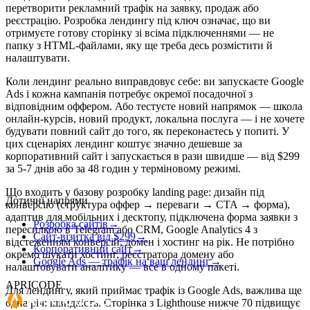
перетворити рекламний трафік на заявку, продаж або
реєстрацію. Розробка лендингу під ключ означає, що ви
отримуєте готову сторінку зі всіма підключеннями — не
папку з HTML-файлами, яку ще треба десь розмістити й
налаштувати.
Коли лендинг реально виправдовує себе: ви запускаєте Google
Ads і кожна кампанія потребує окремої посадочної з
відповідним оффером. Або тестуєте новий напрямок — школа
онлайн-курсів, новий продукт, локальна послуга — і не хочете
будувати повний сайт до того, як переконаєтесь у попиті. У
цих сценаріях лендинг коштує значно дешевше за
корпоративний сайт і запускається в рази швидше — від $299
за 5-7 днів або за 48 годин у терміновому режимі.
Що входить у базову розробку landing page: дизайн під
Дотичні напрями
конверсію (структура оффер → переваги → CTA → форма),
адаптив для мобільних і десктопу, підключена форма заявки з
Розробка сайтів
→
пересилкою в Telegram або CRM, Google Analytics 4 з
Сайт-візитка від $299
→
відстеженням конверсій, домен і хостинг на рік. Не потрібно
Корпоративний сайт
→
окремо шукати хостинг, реєстратора домену або
Google Ads — трафік на ваш лендинг
→
налаштовувати аналітику — все в одному пакеті.
APRICODE
Для лендингу, який приймає трафік із Google Ads, важлива ще
одна річ: швидкість. Сторінка з Lighthouse нижче 70 підвищує