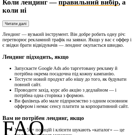
Коли лендинг —
правильний вибір
, а
коли ні
Читати далі
Лендинг — вузький інструмент. Він добре робить одну річ:
перетворює рекламний трафік на заявки. Якщо у вас є оффер і
є звідки брати відвідувачів — лендинг окупається швидко.
Лендинг підходить, якщо
Запускаєте Google Ads або таргетовану рекламу й
потрібна окрема посадочна під кожну кампанію.
Тестуєте новий продукт або нішу до того, як будувати
повний сайт.
Проводите захід, курс або акцію з дедлайном — і
потрібна одна сторінка з формою.
Ви фахівець або мале підприємство з одним основним
оффером і немає сенсу платити за корпоративний сайт.
Вам не потрібен лендинг, якщо
FAQ
У вас 50+ позицій і клієнти шукають «каталог» — це