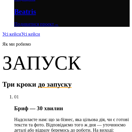
Beatris
Подивитися проект
→
Усі кейси
Усі кейси
Як ми робимо
ЗАПУСК
Три кроки
до запуску
01
01
Бриф — 30 хвилин
Надсилаєте нам: що за бізнес, яка цільова дія, чи є готові
тексти та фото. Відповідаємо того ж дня — уточнюємо
деталі або відразу беремось до роботи. На виході: