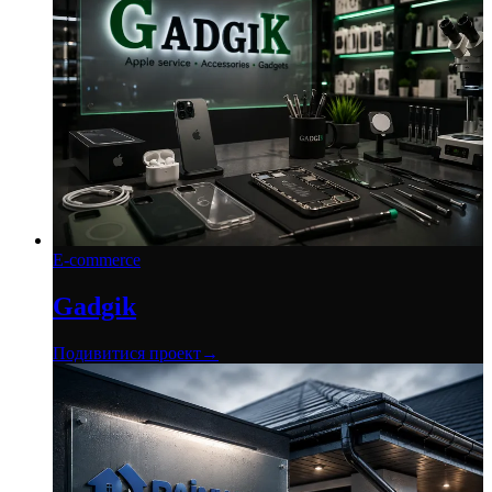
E-commerce
Gadgik
Подивитися проект
→