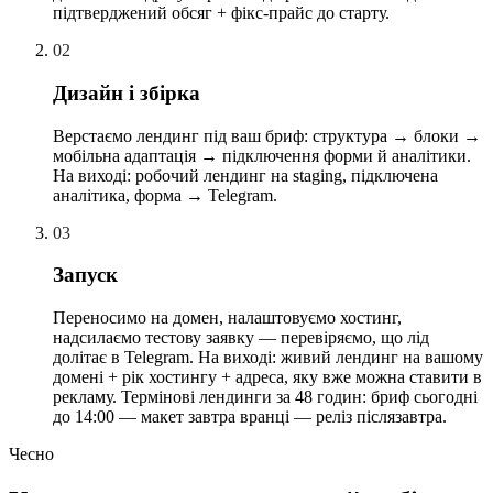
підтверджений обсяг + фікс-прайс до старту.
02
02
Дизайн і збірка
Верстаємо лендинг під ваш бриф: структура → блоки →
мобільна адаптація → підключення форми й аналітики.
На виході: робочий лендинг на staging, підключена
аналітика, форма → Telegram.
03
03
Запуск
Переносимо на домен, налаштовуємо хостинг,
надсилаємо тестову заявку — перевіряємо, що лід
долітає в Telegram. На виході: живий лендинг на вашому
домені + рік хостингу + адреса, яку вже можна ставити в
рекламу. Термінові лендинги за 48 годин: бриф сьогодні
до 14:00 — макет завтра вранці — реліз післязавтра.
Чесно