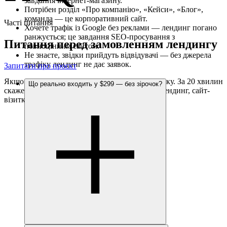
завдання інтернет-магазину.
Потрібен розділ «Про компанію», «Кейси», «Блог»,
команда — це корпоративний сайт.
Часті питання
Хочете трафік із Google без реклами — лендинг погано
ранжується; це завдання SEO-просування з
Питання перед замовленням лендингу
повноцінним сайтом.
Не знаєте, звідки прийдуть відвідувачі — без джерела
трафіку лендинг не дає заявок.
Запитати про проєкт
Якщо не впевнені — розкажіть задачу на дзвінку. За 20 хвилин
Що реально входить у $299 — без зірочок?
скажемо, що реально закриває ваш випадок: лендинг, сайт-
візитка чи щось інше.
Розповісти задачу →