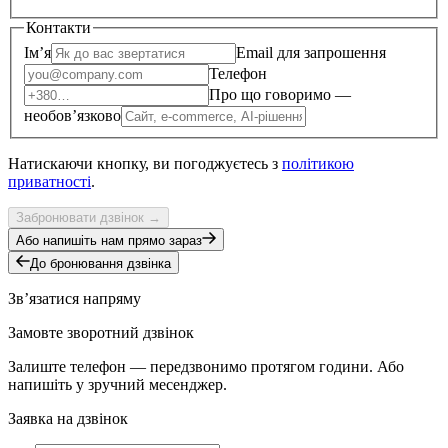
Контакти
Імʼя
Email для запрошення
Телефон
Про що говоримо —
необовʼязково
Натискаючи кнопку, ви погоджуєтесь з
політикою
приватності
.
Забронювати дзвінок
→
Або напишіть нам прямо зараз
До бронювання дзвінка
Звʼязатися напряму
Замовте зворотний дзвінок
Залиште телефон — передзвонимо протягом години. Або
напишіть у зручний месенджер.
Заявка на дзвінок