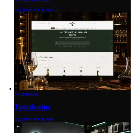
Подивитися проект
→
E-commerce
Tourdewine
Подивитися проект
→